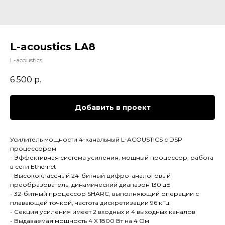
L-acoustics LA8
L-acoustics
6 500
р.
Добавить в проект
Усилитель мощности 4-канальный L-ACOUSTICS с DSP
процессором
- Эффективная система усиления, мощный процессор, работа
в сети Ethernet
- Высококлассный 24-битный цифро-аналоговый
преобразователь, динамический диапазон 130 дБ
- 32-битный процессор SHARC, выполняющий операции с
плавающей точкой, частота дискретизации 96 кГц
- Секция усиления имеет 2 входных и 4 выходных каналов
- Выдаваемая мощность 4 X 1800 Вт на 4 Ом