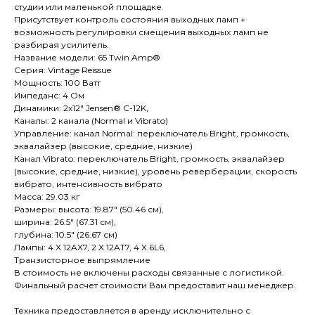
студии или маленькой площадке.
Присутствует контроль состояния выходных ламп +
возможность регулировки смещения выходных ламп не
разбирая усилитель.
Название модели: 65 Twin Amp®
Серия: Vintage Reissue
Мощность: 100 Ватт
Импеданс: 4 Ом
Динамики: 2х12″ Jensen® C-12K,
Каналы: 2 канала (Normal и Vibrato)
Управление: канал Normal: переключатель Bright, громкость,
эквалайзер (высокие, средние, низкие)
Канал Vibrato: переключатель Bright, громкость, эквалайзер
(высокие, средние, низкие), уровень реверберации, скорость
вибрато, интенсивность вибрато
Масса: 29.03 кг
Размеры: высота: 19.87″ (50.46 см),
ширина: 26.5″ (67.31 см),
глубина: 10.5″ (26.67 см)
Лампы: 4 X 12AX7, 2 X 12AT7, 4 X 6L6,
Транзисторное выпрямление
В стоимость не включены расходы связанные с логистикой.
Финальный расчет стоимости Вам предоставит наш менеджер.
Техника предоставляется в аренду исключительно с