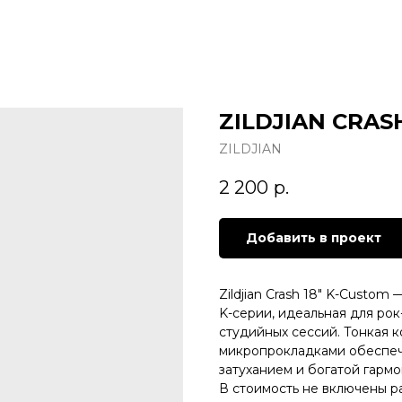
ZILDJIAN CRASH
ZILDJIAN
2 200
р.
Добавить в проект
Zildjian Crash 18" K-Custo
K-серии, идеальная для ро
студийных сессий. Тонкая 
микропрокладками обеспеч
затуханием и богатой гармо
В стоимость не включены р