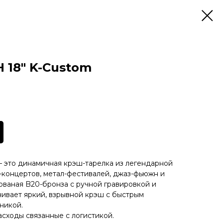
 18" K-Custom
m — это динамичная крэш-тарелка из легендарной
к-концертов, метал-фестивалей, джаз-фьюжн и
кованая B20-бронза с ручной гравировкой и
ивает яркий, взрывной крэш с быстрым
никой.
асходы связанные с логистикой.