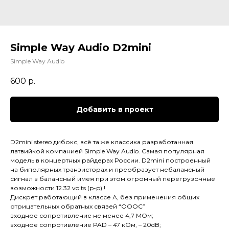
Simple Way Audio D2mini
Simple Way Audio
600
р.
Добавить в проект
D2mini stereo дибокс, всё та же классика разработанная
латвийкой компанией Simple Way Audio. Самая популярная
модель в концертных райдерах России. D2mini построенный
на биполярных транзисторах и преобразует небалансный
сигнал в балансный имея при этом огромный перегрузочные
возможности 12.32 volts (p-p) !
Дискрет работающий в классе А, без применения общих
отрицательных обратных связей “ОООС”
входное сопротивление не менее 4,7 МОм;
входное сопротивление PAD – 47 кОм, – 20dB;