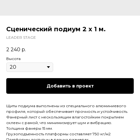
Сценический подиум 2 x 1 м.
LEADER STAGE
2 240
р.
Высота
Добавить в проект
Щиты подиума выполнены из специального алюминиевого
профиля, который обеспечивает прочность и устойчивость.
Фанерный лист с нескользящим влагостойким покрытием
склеен с рамой, что минимизирует шум и вибрацию.
Толщина фанеры 15 мм.
Грузоподъемность платформы составляет 750 кг/м2
Платформы доступны в разных размерах.