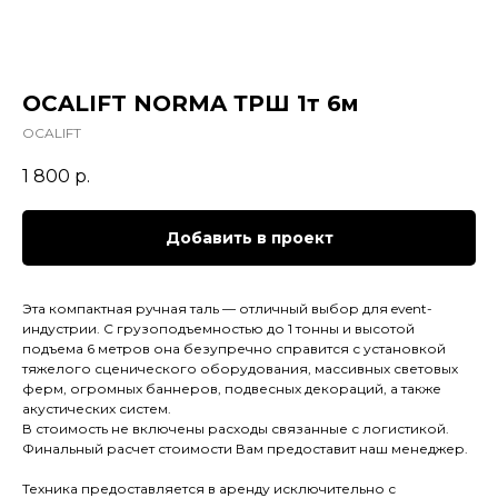
OCALIFT NORMA ТРШ 1т 6м
OCALIFT
1 800
р.
Добавить в проект
Эта компактная ручная таль — отличный выбор для event-
индустрии. С грузоподъемностью до 1 тонны и высотой
подъема 6 метров она безупречно справится с установкой
тяжелого сценического оборудования, массивных световых
ферм, огромных баннеров, подвесных декораций, а также
акустических систем.
В стоимость не включены расходы связанные с логистикой.
Финальный расчет стоимости Вам предоставит наш менеджер.
Техника предоставляется в аренду исключительно с