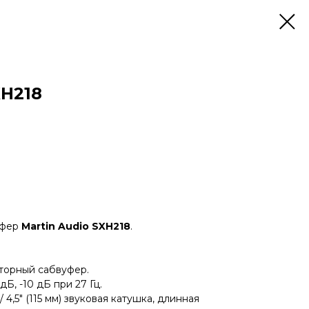
XH218
уфер
Martin Audio SXH218
.
кторный сабвуфер.
 дБ, -10 дБ при 27 Гц.
/ 4,5" (115 мм) звуковая катушка, длинная