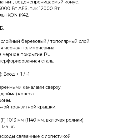
магнит, водонепроницаемый конус.
000 Вт AES, пик 12000 Вт.
: iKON iK42.
.
Б.
ослойный березовый / тополярный слой.
ая черная полимочевина.
е черное покрытие PU.
перфорированная сталь.
Вход + 1 / -1.
паренными каналами сверху.
 дюйма) колеса.
роны.
ьной транзитной крышки.
 (Г) 1013 мм (1140 мм, включая ролики).
124 кг.
асходы связанные с логистикой.