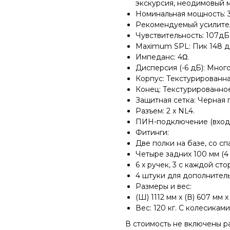
экскурсия, неодимовый 
Номинальная мощность: 3
Рекомендуемый усилитель
Чувствительность: 107дБ
Maximum SPL: Пик 148 д
Импеданс: 4Ω.
Дисперсия (-6 дБ): Мног
Корпус: Текстурированн
Конец: Текстурированно
Защитная сетка: Черная 
Разъем: 2 x NL4.
ПИН-подключение (вход): 
Фитинги:
Две полки на базе, со с
Четыре задних 100 мм (4
6 х ручек, 3 с каждой сто
4 штуки для дополнител
Размеры и вес:
(Ш) 1112 мм x (В) 607 мм x
Вес: 120 кг. С колесиками 
В стоимость не включены р