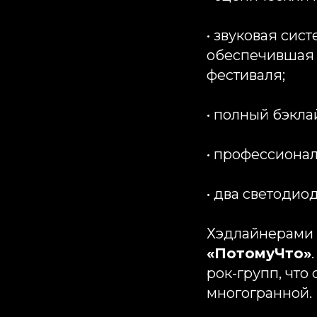
• звуковая сис
обеспечившая 
фестиваля;
• полный бэкла
• профессиона
• два светодио
Хэдлайнерами 
«ПотомуЧто»
рок-групп, чт
многогранной.