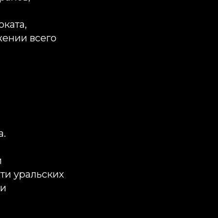
оката,
ении всего
а.
и
яти уральских
 и